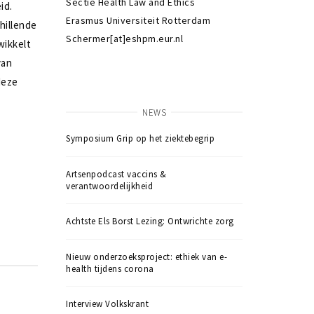
Sectie Health Law and Ethics
id.
Erasmus Universiteit Rotterdam
hillende
Schermer[at]eshpm.eur.nl
wikkelt
van
deze
NEWS
Symposium Grip op het ziektebegrip
Artsenpodcast vaccins &
verantwoordelijkheid
Achtste Els Borst Lezing: Ontwrichte zorg
Nieuw onderzoeksproject: ethiek van e-
health tijdens corona
Interview Volkskrant